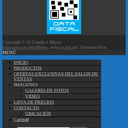
Copyright © Di Candia x Mayor
Funciona con WordPress
, tema
i-craft
por TemplatesNext.
MENÚ
INICIO
PRODUCTOS
OFERTAS EXCLUSIVAS DEL SALON DE
VENTAS
IMAGENES
GALERÍA DE FOTOS
VIDEO
LISTA DE PRECIOS
CONTACTO
UBICACIÓN
Carrito
0