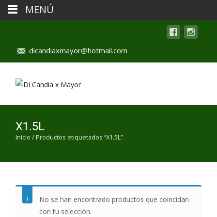
MENÚ
dicandiaxmayor@hotmail.com
X1.5L
Inicio
/ Productos etiquetados “X1.5L”
No se han encontrado productos que coincidan
con tu selección.