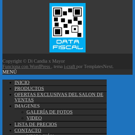
Copyright © Di Candia x Mayor
Funciona con WordPress
, tema
i-craft
por TemplatesNext.
MENÚ
INICIO
PRODUCTOS
OFERTAS EXCLUSIVAS DEL SALON DE
VENTAS
IMAGENES
GALERÍA DE FOTOS
VIDEO
LISTA DE PRECIOS
CONTACTO