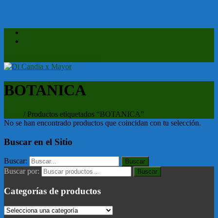
dicandiaxmayor@hotmail.com
BOTANICA
Inicio
/ Productos etiquetados “BOTANICA”
No se han encontrado productos que coincidan con tu selección.
Buscar en el Sitio
Buscar:
Buscar por:
Buscar
Categorías de productos